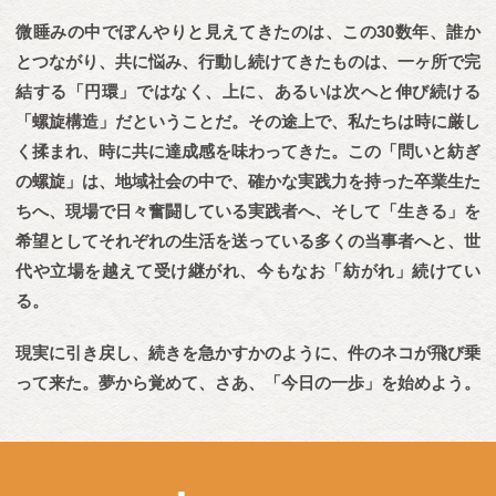
微睡みの中でぼんやりと見えてきたのは、この30数年、誰か
とつながり、共に悩み、行動し続けてきたものは、一ヶ所で完
結する「円環」ではなく、上に、あるいは次へと伸び続ける
「螺旋構造」だということだ。その途上で、私たちは時に厳し
く揉まれ、時に共に達成感を味わってきた。この「問いと紡ぎ
の螺旋」は、地域社会の中で、確かな実践力を持った卒業生た
ちへ、現場で日々奮闘している実践者へ、そして「生きる」を
希望としてそれぞれの生活を送っている多くの当事者へと、世
代や立場を越えて受け継がれ、今もなお「紡がれ」続けてい
る。
現実に引き戻し、続きを急かすかのように、件のネコが飛び乗
って来た。夢から覚めて、さあ、「今日の一歩」を始めよう。