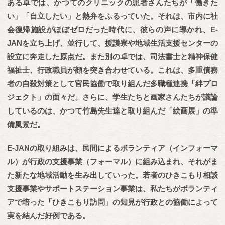
ある卓では、かつてのクリニックの患者さんたちが「働きた
い」「自立したい」と熱弁をふるっていた。それは、市内に社
会復帰施設がほぼゼロだった時代に、彼らの声に導かれ、E-
JANを立ち上げ、並行して、援護寮や地域生活支援センターの
設立に奔走した原点だ。また別の卓では、司法書士と精神保健
福祉士、行政職員が顔を突き合わせている。これは、多重債務
者の自殺対策として官民協働で取り組んだ多職種連携「絆プロ
ジェクト」の面々だ。さらに、学生たちと画家さんたちが議論
しているのは、かつて竹島先生達と取り組んだ「絵画展」の準
備風景だ。
E-JANの取り組みは、民間によるボランティア（インフォーマ
ル）が行政の支援事業（フォーマル）に組み込まれ、それがま
た新たな地域活動を生み出していった。若者のひきこもり相談
支援事業やサポートステーション事業は、私たちがボランティ
アで培った「ひきこもり訪問」の知見が行政との協働によって
実を結んだ好例である。