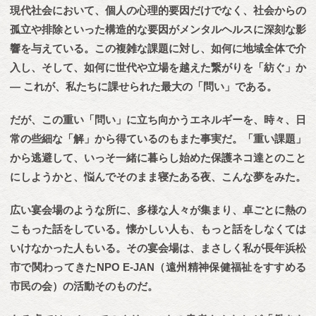
現代社会において、個人の心理的要因だけでなく、社会からの
孤立や排除といった構造的な要因がメンタルヘルスに深刻な影
響を与えている。この複雑な課題に対し、如何に地域全体で介
入し、そして、如何に世代や立場を越えた繋がりを「紡ぐ」か
— これが、私たちに課せられた最大の「問い」である。
だが、この重い「問い」に立ち向かうエネルギーを、時々、日
常の些細な「解」から得ているのもまた事実だ。「重い課題」
から逃避して、いっそ一緒に暮らし始めた保護ネコ達とのこと
にしようかと、悩んでそのまま寝たある夜、こんな夢をみた。
広い宴会場のような所に、多様な人々が集まり、卓ごとに熱の
こもった話をしている。懐かしい人も、もっと話をしなくては
いけなかった人もいる。その宴会場は、まさしく私が長年浜松
市で関わってきたNPO E-JAN（遠州精神保健福祉をすすめる
市民の会）の活動そのものだ。