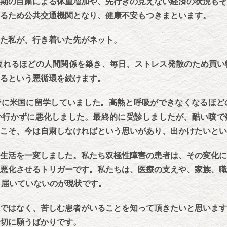
期の自粛による体重増加や、先行きの見えない経済の状況もそ
るため公共交通機関となり、健康不安もつきまといます。
た私が、行き着いた先がネット。
疲れるほどの人間関係を築き、毎日、ストレス発散のため買い
るという悪循環を続けます。
時に米国に留学していました。高熱と呼吸ができなくなるほど
か行かずに悪化しました。最終的に受診しましたが、酷い咳で
こそ、今は自粛しなければという思いがあり、出かけたいとい
生活を一変しました。私たち双極性障害の患者は、その変化に
悪化させるトリガーです。私たちは、医療の支えや、家族、職
、届いていないのが現状です。
ではなく、苦しむ患者がいることを知って頂きたいと思います
切に願うばかりです。