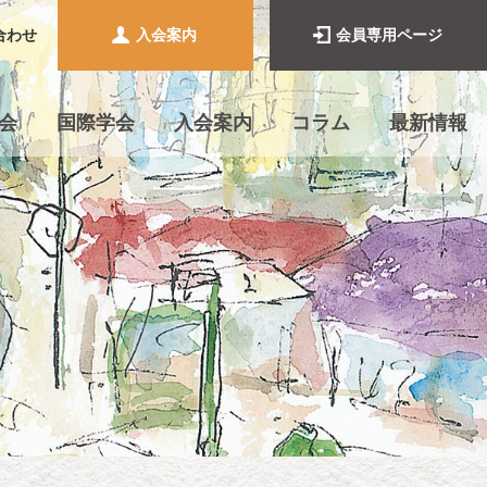
合わせ
入会案内
会員専用ページ
会
国際学会
入会案内
コラム
最新情報