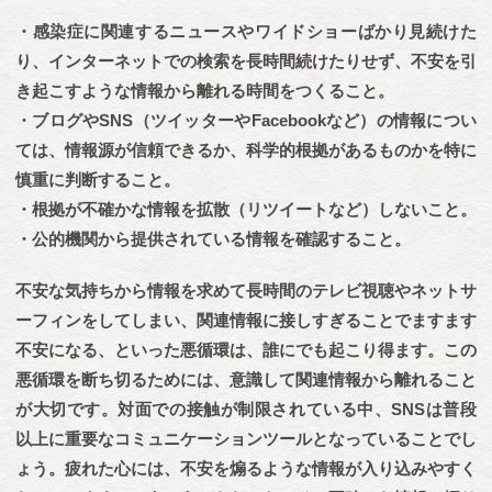
・感染症に関連するニュースやワイドショーばかり見続けた
り、インターネットでの検索を長時間続けたりせず、不安を引
き起こすような情報から離れる時間をつくること。
・ブログやSNS（ツイッターやFacebookなど）の情報につい
ては、情報源が信頼できるか、科学的根拠があるものかを特に
慎重に判断すること。
・根拠が不確かな情報を拡散（リツイートなど）しないこと。
・公的機関から提供されている情報を確認すること。
不安な気持ちから情報を求めて長時間のテレビ視聴やネットサ
ーフィンをしてしまい、関連情報に接しすぎることでますます
不安になる、といった悪循環は、誰にでも起こり得ます。この
悪循環を断ち切るためには、意識して関連情報から離れること
が大切です。対面での接触が制限されている中、SNSは普段
以上に重要なコミュニケーションツールとなっていることでし
ょう。疲れた心には、不安を煽るような情報が入り込みやすく