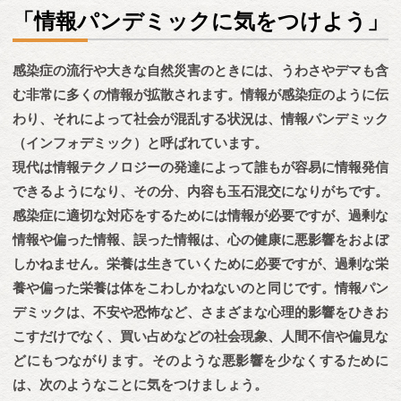
「情報パンデミックに気をつけよう」
感染症の流行や大きな自然災害のときには、うわさやデマも含
む非常に多くの情報が拡散されます。情報が感染症のように伝
わり、それによって社会が混乱する状況は、情報パンデミック
（インフォデミック）と呼ばれています。
現代は情報テクノロジーの発達によって誰もが容易に情報発信
できるようになり、その分、内容も玉石混交になりがちです。
感染症に適切な対応をするためには情報が必要ですが、過剰な
情報や偏った情報、誤った情報は、心の健康に悪影響をおよぼ
しかねません。栄養は生きていくために必要ですが、過剰な栄
養や偏った栄養は体をこわしかねないのと同じです。情報パン
デミックは、不安や恐怖など、さまざまな心理的影響をひきお
こすだけでなく、買い占めなどの社会現象、人間不信や偏見な
どにもつながります。そのような悪影響を少なくするために
は、次のようなことに気をつけましょう。