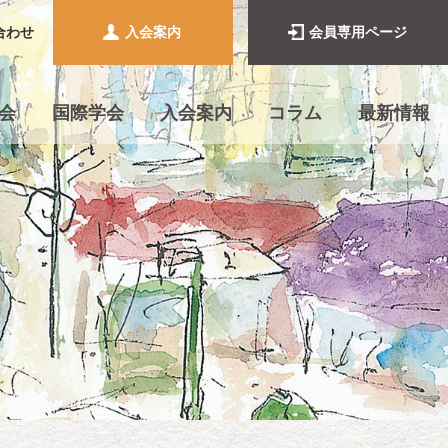
合わせ
入会案内
会員専用ページ
会
国際学会
入会案内
コラム
最新情報