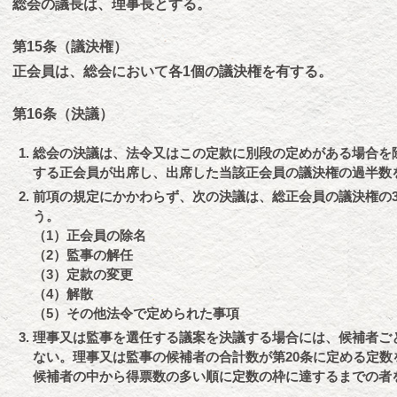
総会の議長は、理事長とする。
第15条（議決権）
正会員は、総会において各1個の議決権を有する。
第16条（決議）
総会の決議は、法令又はこの定款に別段の定めがある場合を
する正会員が出席し、出席した当該正会員の議決権の過半数
前項の規定にかかわらず、次の決議は、総正会員の議決権の3
う。
（1）正会員の除名
（2）監事の解任
（3）定款の変更
（4）解散
（5）その他法令で定められた事項
理事又は監事を選任する議案を決議する場合には、候補者ご
ない。理事又は監事の候補者の合計数が第20条に定める定数
候補者の中から得票数の多い順に定数の枠に達するまでの者