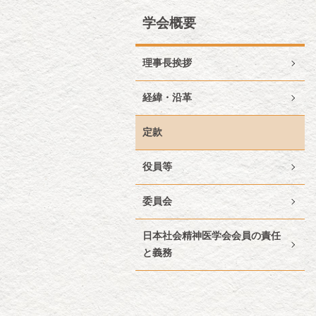
学会概要
理事長挨拶
経緯・沿革
定款
役員等
委員会
日本社会精神医学会会員の責任
と義務