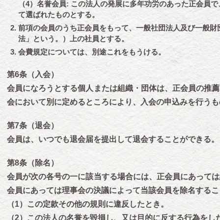
（4）名誉会員: この法人の発展に多年功労のあった正会員
て選ばれたものとする。
前項の会員のうち正会員をもって、一般社団法人及び一般財
法」という。）上の社員とする。
会費規定については、別途これをもうける。
第6条（入会）
会員になろうとする個人または組織・団体は、正会員の推薦
会において別に定めるところにより、入会の申込みを行うも
第7条（退会）
会員は、いつでも退会届を提出して退会することができる。
第8条（除名）
会員が次の各号の一に該当する場合には、正会員にあっては
会員にあっては理事会の決議によって当該会員を除名するこ
（1）この定款その他の規則に違反したとき。
（2）この法人の名誉を毀損し、又は目的に反する行為をし