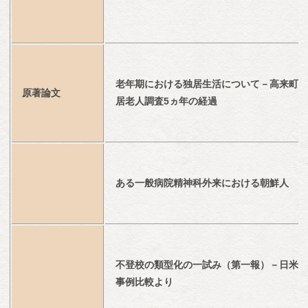
老年期における独居生活について－高来町独
原著論文
居老人調査5ヵ年の経過
ある一般病院精神科外来における朝鮮人
不登校の類型化の一試み（第一報）－日米の
事例比較より