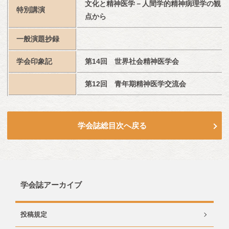
文化と精神医学－人間学的精神病理学の観
特別講演
点から
一般演題抄録
学会印象記
第14回　世界社会精神医学会
第12回　青年期精神医学交流会
学会誌総目次へ戻る
学会誌アーカイブ
投稿規定