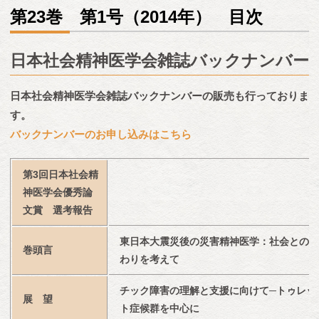
第23巻 第1号（2014年） 目次
日本社会精神医学会雑誌バックナンバー
日本社会精神医学会雑誌バックナンバーの販売も行っておりま
す。
バックナンバーのお申し込みはこちら
第3回日本社会精
神医学会優秀論
文賞　選考報告
東日本大震災後の災害精神医学：社会との関
巻頭言
わりを考えて
チック障害の理解と支援に向けて─トゥレッ
展　望
ト症候群を中心に