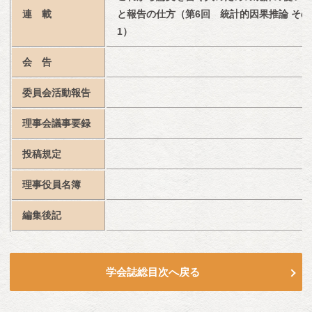
連　載
と報告の仕方（第6回　統計的因果推論 その
1）
会　告
委員会活動報告
理事会議事要録
投稿規定
理事役員名簿
編集後記
学会誌総目次へ戻る