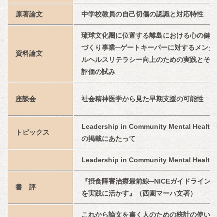
原著論文
中学校教員の自己切傷の認識と対応特性
琉球文化圏に位置する離島における心の健康
づくり事業─ゲートキーパーに対するメンタ
資料論文
ルヘルスリテラシー向上のための実践とその
評価の試み
座談会
社会精神医学から見た早期支援の可能性
Leadership in Community Mental Health
トピックス
の掲載にあたって
Leadership in Community Mental Health
『摂食障害治療最前線─NICEガイドライン
書　評
を実践に活かす』（西園マーハ文著）
これから論文を書く人のための統計の使い方