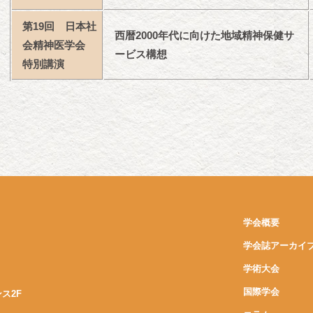
第19回 日本社
西暦2000年代に向けた地域精神保健サ
会精神医学会
ービス構想
特別講演
学会概要
学会誌アーカイ
学術大会
国際学会
ンス2F