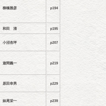
柳橋雅彦
p194
和田 清
p195
小沼杏坪
p207
遊間義一
p219
原田幸男
p229
妹尾栄一
p239