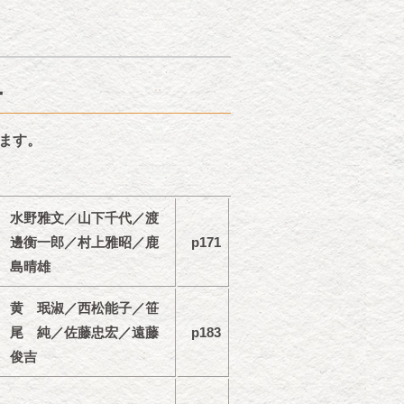
ー
ます。
水野雅文／山下千代／渡
邊衡一郎／村上雅昭／鹿
p171
島晴雄
黄 珉淑／西松能子／笹
尾 純／佐藤忠宏／遠藤
p183
俊吉