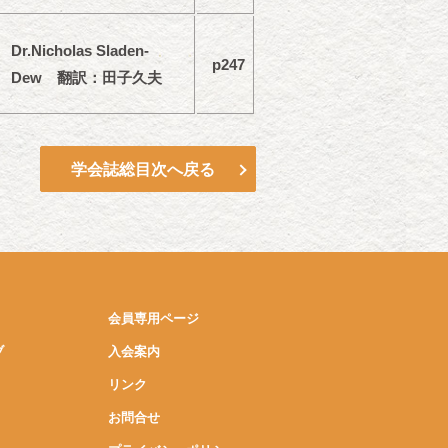
Dr.Nicholas Sladen-
p247
Dew 翻訳：田子久夫
学会誌総目次へ戻る
会員専用ページ
ブ
入会案内
リンク
お問合せ