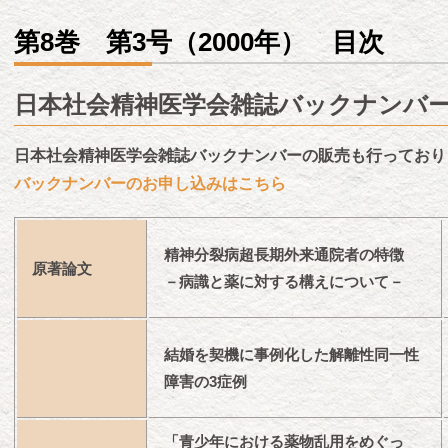
第8巻 第3号（2000年） 目次
日本社会精神医学会雑誌バックナンバ
日本社会精神医学会雑誌バックナンバーの販売も行っており
バックナンバーのお申し込みはこちら
精神分裂病超長期外来通院者の特徴
原著論文
－病識と薬に対する構えについて－
結婚を契機に事例化した解離性同一性
障害の3症例
「青少年における薬物乱用をめぐっ