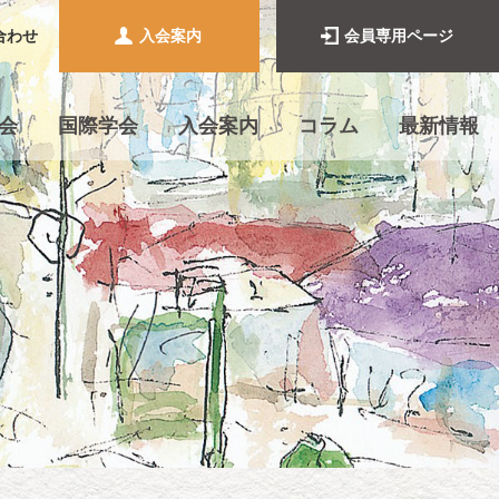
合わせ
入会案内
会員専用ページ
会
国際学会
入会案内
コラム
最新情報