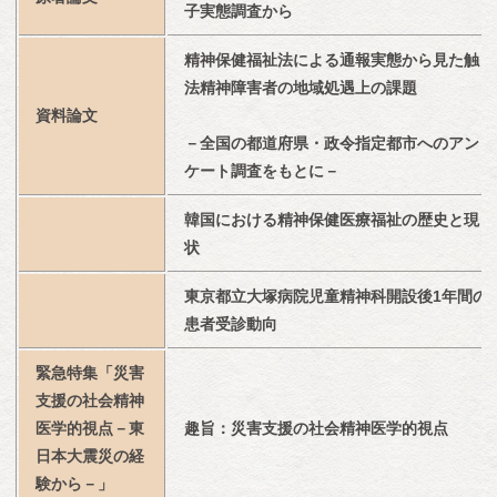
子実態調査から
精神保健福祉法による通報実態から見た触
法精神障害者の地域処遇上の課題
資料論文
－全国の都道府県・政令指定都市へのアン
ケート調査をもとに－
韓国における精神保健医療福祉の歴史と現
状
東京都立大塚病院児童精神科開設後1年間の
患者受診動向
緊急特集「災害
支援の社会精神
医学的視点－東
趣旨：災害支援の社会精神医学的視点
日本大震災の経
験から－」