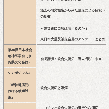
過去の研究報告からみた震災による自殺へ
の影響
～震災後に自殺は増えるのか？
東日本大震災被災会員のアンケートまとめ
第30回日本社会
精神医学会（奈
会長講演：統合失調症－過去･現在･未来－
良県文化会館）
シンポジウム1
「精神科病院に
統合失調症と喫煙
おける禁煙対
策」
ニコチンと統合失調症の遺伝的な側面