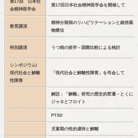
第17回　日本社
第17回日本社会精神医学会を開催して
会精神医学会
精神分裂病のリハビリテーションと維持薬
教育講演
物療法
特別講演
うつ病の疫学－国際比較による検討
シンポジウムI　
現代社会と解離
「現代社会と解離性障害」を司会して
性障害
解説：「解離」研究の歴史的変遷－とくに
ジャネとフロイト
PTSD
児童期の性的虐待と解離