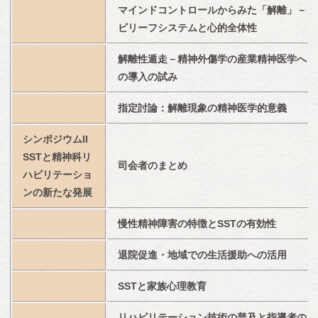
マインドコントロールからみた「解離」－
ビリーフシステムと心的全体性
解離性遁走－精神外傷学の産業精神医学へ
の導入の試み
指定討論：解離現象の精神医学的意義
シンポジウムII　
SSTと精神科リ
司会者のまとめ
ハビリテーショ
ンの新たな発展
慢性精神障害の特徴とSSTの有効性
退院促進・地域での生活援助への活用
SSTと家族心理教育
リハビリテーション技術の普及と指導者の