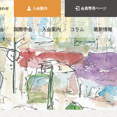
合わせ
入会案内
会員専用ページ
会
国際学会
入会案内
コラム
最新情報