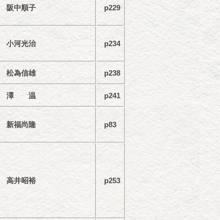
阪中順子
p229
小河光治
p234
松為信雄
p238
澤 温
p241
新福尚隆
p83
高井昭裕
p253