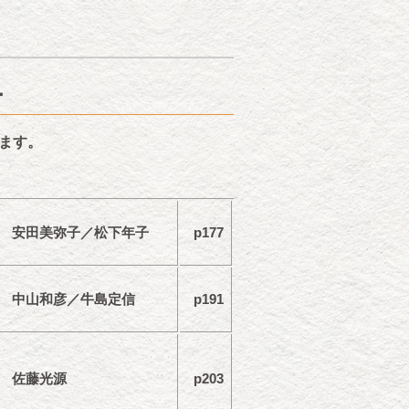
ー
ます。
安田美弥子／松下年子
p177
中山和彦／牛島定信
p191
佐藤光源
p203