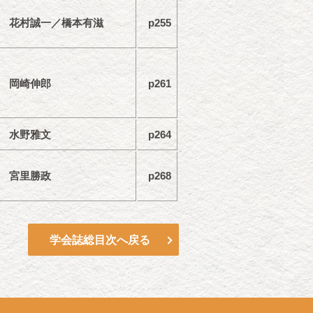
花村誠一／橋本有滋
p255
岡崎伸郎
p261
水野雅文
p264
宮里勝政
p268
学会誌総目次へ戻る