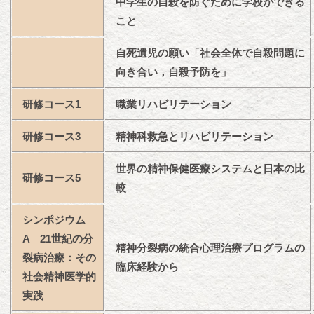
中学生の自殺を防ぐために学校ができる
こと
自死遺児の願い「社会全体で自殺問題に
向き合い，自殺予防を」
研修コース1
職業リハビリテーション
研修コース3
精神科救急とリハビリテーション
世界の精神保健医療システムと日本の比
研修コース5
較
シンポジウム
A 21世紀の分
精神分裂病の統合心理治療プログラムの
裂病治療：その
臨床経験から
社会精神医学的
実践