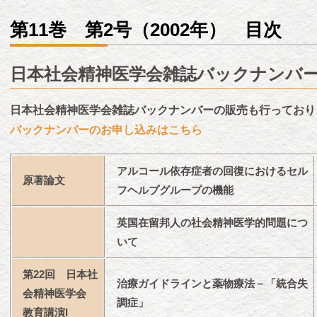
第11巻 第2号（2002年） 目次
日本社会精神医学会雑誌バックナンバ
日本社会精神医学会雑誌バックナンバーの販売も行っており
バックナンバーのお申し込みはこちら
アルコール依存症者の回復におけるセル
原著論文
フヘルプグループの機能
英国在留邦人の社会精神医学的問題につ
いて
第22回 日本社
治療ガイドラインと薬物療法－「統合失
会精神医学会
調症」
教育講演I