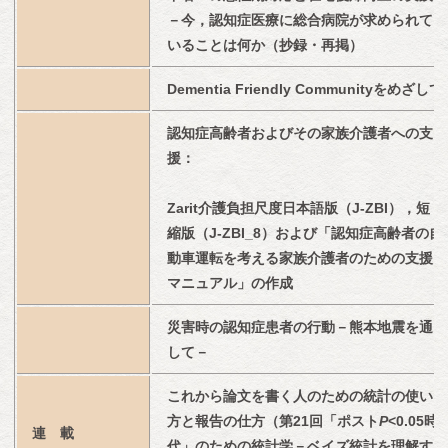
－今，認知症医療に総合病院が求められて
いることは何か（抄録・再掲）
Dementia Friendly Communityをめざして
認知症高齢者およびその家族介護者への支
援：
Zarit介護負担尺度日本語版（J-ZBI），短
縮版（J-ZBI_8）および「認知症高齢者の自
動車運転を考える家族介護者のための支援
マニュアル」の作成
災害時の認知症患者の行動－熊本地震を通
して－
これから論文を書く人のための統計の使い
方と報告の仕方（第21回「ポスト
P
<0.05時
連　載
代」のための統計学－ベイズ統計を理解す