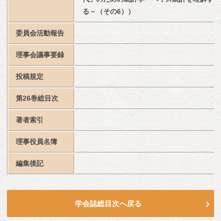
る－（その6））
委員会活動報告
理事会議事要録
投稿規定
第26巻総目次
著者索引
理事役員名簿
編集後記
学会誌総目次へ戻る