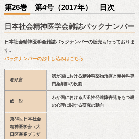
第26巻 第4号（2017年） 目次
日本社会精神医学会雑誌バックナンバー
日本社会精神医学会雑誌バックナンバーの販売も行っておりま
す。
バックナンバーのお申し込みはこちら
我が国における精神科薬物治療と精神科専
巻頭言
門薬剤師の役割
わが国における広汎性発達障害児をもつ親
総　説
の心理に関する研究の動向
第36回日本社会
精神医学会（大
田区産業プラザ