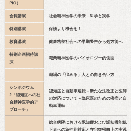
PiO）
会長講演
社会精神医学の未来－科学と実学
特別講演
保護より機会を！
教育講演
健康格差社会への早期警告から処方箋へ
特別企画招待講
職業精神医学のバイオロジー的側面
演
職場の「悩める」人との向き合い方
シンポジウム
認知症と自動車運転－新たな法改正と医師
2「認知症への社
の対応について－臨床医のための疾病と自
会精神医学的ア
動車運転
プローチ」
総合病院における認知症および認知機能低
下者への急性期対応と在宅復帰向上の実践