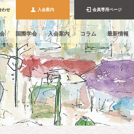
合わせ
入会案内
会員専用ページ
会
国際学会
入会案内
コラム
最新情報