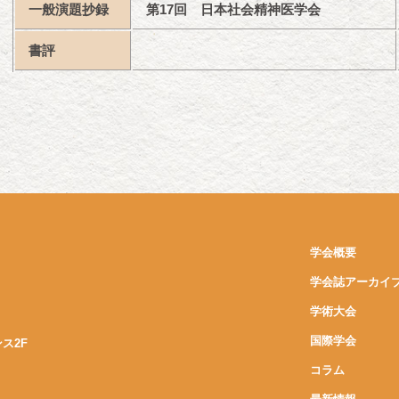
一般演題抄録
第17回 日本社会精神医学会
書評
学会概要
学会誌アーカイ
学術大会
国際学会
ンス2F
コラム