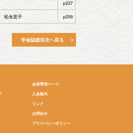
p227
松永宏子
p259
学会誌総目次へ戻る
会員専用ページ
ブ
入会案内
リンク
お問合せ
プライバシーポリシー