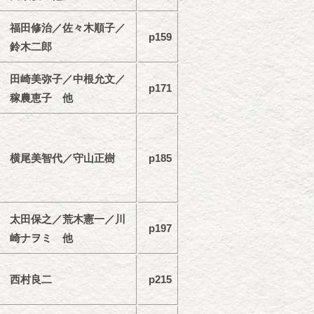
福田修治／佐々木順子／
p159
鈴木二郎
田崎美弥子／中根允文／
p171
稼農恵子 他
横尾美智代／守山正樹
p185
太田保之／荒木憲一／川
p197
崎ナヲミ 他
西村良二
p215