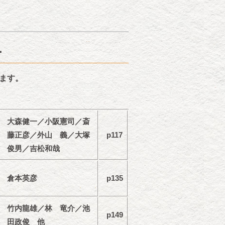
ー
ます。
大森健一／小阪憲司／斎
藤正彦／外山 義／大塚
p117
俊男／吉松和哉
倉本英彦
p135
竹内龍雄／林 竜介／池
p149
田政俊 他