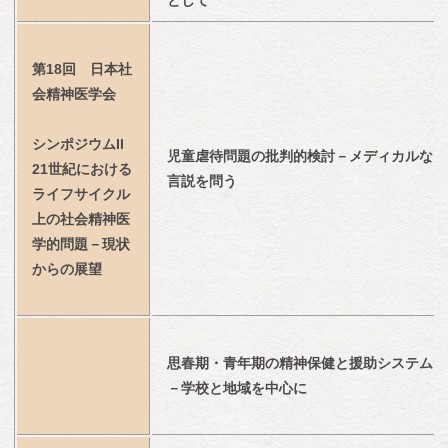
として
第18回　日本社
会精神医学会
シンポジウムII　
児童虐待問題の批判的検討－メディカルな
21世紀における
言説を問う
ライフサイクル
上の社会精神医
学的問題－現状
からの展望
思春期・青年期の精神保健と援助システム
－学校と地域を中心に