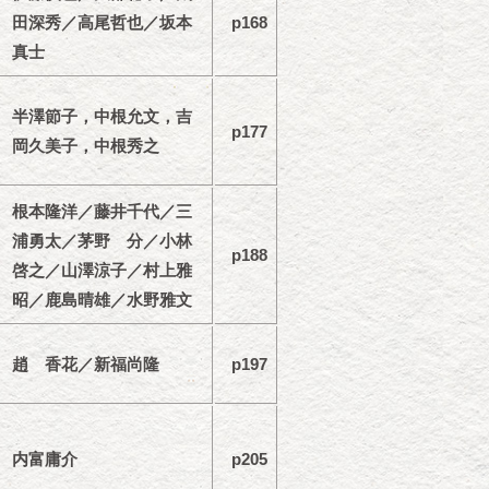
田深秀／高尾哲也／坂本
p168
真士
半澤節子，中根允文，吉
p177
岡久美子，中根秀之
根本隆洋／藤井千代／三
浦勇太／茅野 分／小林
p188
啓之／山澤涼子／村上雅
昭／鹿島晴雄／水野雅文
趙 香花／新福尚隆
p197
内富庸介
p205