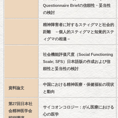
Questionnaire Briefの信頼性・妥当性
の検討
精神障害者に対するスティグマと社会的
距離 －個人的スティグマと知覚的ステ
ィグマの相違－
社会機能評価尺度（Social Functioning
Scale; SFS）日本語版の作成および信
頼性と妥当性の検討
中国における精神医療・保健福祉の現状
資料論文
と動向
第27回日本社
サイコオンコロジー：がん医療における
会精神医学会
心の医学
招待講演