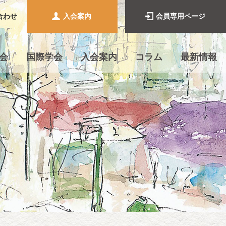
合わせ
入会案内
会員専用ページ
会
国際学会
入会案内
コラム
最新情報