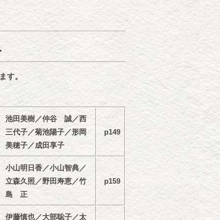
ー
ます。
池田美樹／仲谷 誠／西
三代子／菊池陽子／形岡
p149
美穂子／成田享子
小山明日香／小山智典／
立森久照／野田寿恵／竹
p159
島 正
伊藤慎也／大部聡子／太