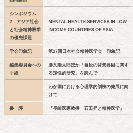
シンポジウム
2 アジア社会
MENTAL HEALTH SERVICES IN LOW
と社会精神医学
INCOME COUNTRIES OF ASIA
の優先課題
学会印象記
第27回日本社会精神医学会 印象記
編集委員会への
勝又陽太郎ほか「自殺の背景要因に関す
手紙
る定性的研究」を読んで
わが国における心理学的剖検の発展に向
けて
書 評
『長崎医專教授 石田昇と精神医学』