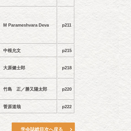
M Parameshvara Deva
p211
中根允文
p215
大原健士郎
p218
竹島 正／勝又陽太郎
p220
菅原道哉
p222
学会誌総目次へ戻る