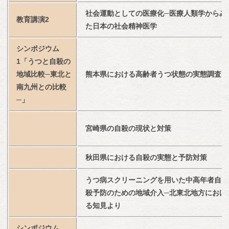
社会運動としての医療化─医療人類学からみ
教育講演2
た日本の社会精神医学
シンポジウム
1「うつと自殺の
地域比較─東北と
熊本県における高齢者うつ状態の実態調査
南九州との比較
─」
宮崎県の自殺の現状と対策
秋田県における自殺の実態と予防対策
うつ病スクリーニングを用いた中高年者自
殺予防のための地域介入─北東北地方におけ
る知見より
シンポジウム