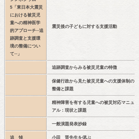
5「東日本大震災
における被災児
童への精神医学
震災後の子どもに対する支援活動
的アプローチ─追
跡調査と支援環
境の整備につい
て─」
追跡調査からみる被災児童の特徴
保健行政から見た被災児童への支援体制の
整備と課題
精神障害を有する児童への被災対応マニュ
アル：現状と課題
一般演題発表抄録
追　悼
小田　晋先生を偲ぶ