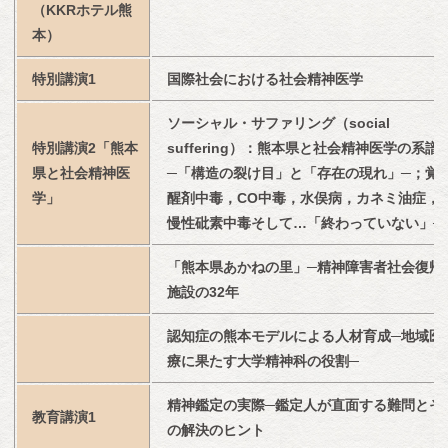
（KKRホテル熊
本）
特別講演1
国際社会における社会精神医学
ソーシャル・サファリング（social 
特別講演2「熊本
suffering）：熊本県と社会精神医学の系譜
県と社会精神医
─「構造の裂け目」と「存在の現れ」─；覚
学」
醒剤中毒，CO中毒，水俣病，カネミ油症，
慢性砒素中毒そして…「終わっていない」─
「熊本県あかねの里」─精神障害者社会復帰
施設の32年
認知症の熊本モデルによる人材育成─地域医
療に果たす大学精神科の役割─
精神鑑定の実際─鑑定人が直面する難問とそ
教育講演1
の解決のヒント