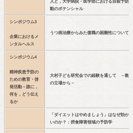
入と，大学病院・医学部における自殺予防活
動のポテンシャル
シンポジウム3
うつ病治療からみた復職の困難性について
企業におけるメ
ンタルヘルス
シンポジウム4
精神疾患予防の
大村子ども研究会での経験を通して　－教諭
ための教育・啓
の立場から－
発活動－誰に，
何を，どう伝え
るか
「ダイエットはやめましょう」はなぜ効かな
いのか？：摂食障害領域の予防学