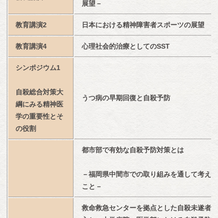
展望－
教育講演2
日本における精神障害者スポーツの展望
教育講演4
心理社会的治療としてのSST
シンポジウム1
自殺総合対策大
うつ病の早期回復と自殺予防
綱にみる精神医
学の重要性とそ
の役割
都市部で有効な自殺予防対策とは
－福岡県中間市での取り組みを通して考える
こと－
救命救急センターを拠点とした自殺未遂者介