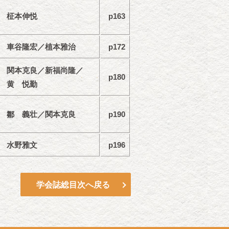
柾本伸悦
p163
車谷隆宏／植本雅治
p172
関本克良／新福尚隆／
p180
黄 悦勤
鄒 義壮／関本克良
p190
水野雅文
p196
学会誌総目次へ戻る