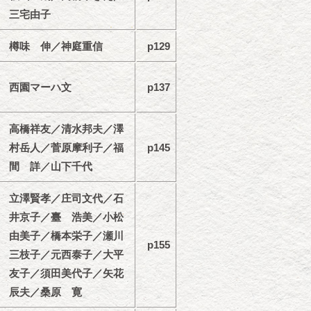
三宅由子
樽味 伸／神庭重信
p129
西園マーハ文
p137
高橋祥友／清水邦夫／澤
村岳人／菅原摩利子／福
p145
間 詳／山下千代
立澤賢孝／庄司文代／石
井京子／臺 浩美／小松
由美子／橋本栄子／瀬川
p155
三枝子／元西泰子／大平
友子／須田美代子／矢花
辰夫／桑原 寛