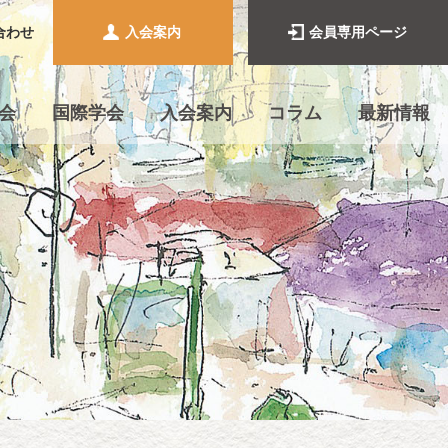
合わせ
入会案内
会員専用ページ
会
国際学会
入会案内
コラム
最新情報