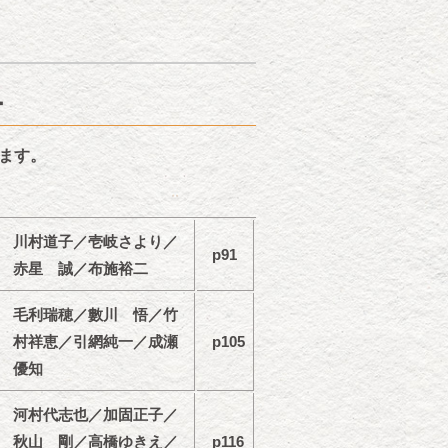
ー
ます。
川村道子／壱岐さより／
p91
赤星 誠／布施裕二
毛利瑞穂／數川 悟／竹
村祥恵／引網純一／成瀬
p105
優知
河村代志也／加固正子／
秋山 剛／高橋ゆきえ／
p116