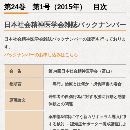
第24巻 第1号（2015年） 目次
日本社会精神医学会雑誌バックナンバー
日本社会精神医学会雑誌バックナンバーの販売も行っておりま
す。
バックナンバーのお申し込みはこちら
会　告
第34回日本社会精神医学会（富山）
巻頭言
「専門」治療とは何か：摂食障害の場合
若年者の自傷行為に対する援助行動と感情
原著論文
体験との関連
薬学部6年制に伴う新カリキュラム導入に関
する検討 －認知症サポーター養成講座によ