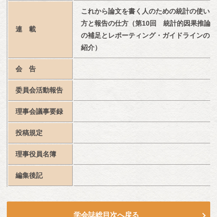
これから論文を書く人のための統計の使い
方と報告の仕方（第10回　統計的因果推論
連　載
の補足とレポーティング・ガイドラインの
紹介）
会　告
委員会活動報告
理事会議事要録
投稿規定
理事役員名簿
編集後記
学会誌総目次へ戻る