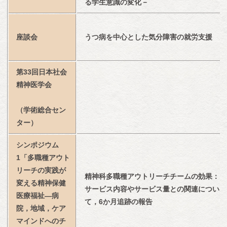
る学生意識の変化－
座談会
うつ病を中心とした気分障害の就労支援
第33回日本社会
精神医学会
（学術総合セン
ター）
シンポジウム
1「多職種アウト
リーチの実践が
精神科多職種アウトリーチチームの効果：
変える精神保健
サービス内容やサービス量との関連につい
医療福祉―病
て，6か月追跡の報告
院，地域，ケア
マインドへのチ