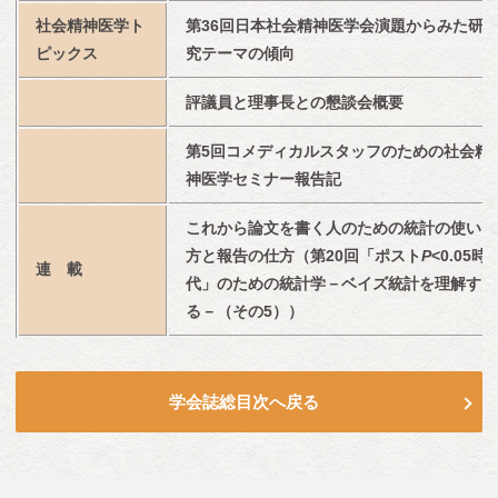
社会精神医学ト
第36回日本社会精神医学会演題からみた研
ピックス
究テーマの傾向
評議員と理事長との懇談会概要
第5回コメディカルスタッフのための社会精
神医学セミナー報告記
これから論文を書く人のための統計の使い
方と報告の仕方（第20回「ポスト
P
<0.05時
連　載
代」のための統計学－ベイズ統計を理解す
る－（その5））
学会誌総目次へ戻る