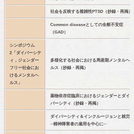
社会を反映する複雑性PTSD（抄録・再掲）
Common diseaseとしての全般不安症
（GAD）
シンポジウム
2「ダイバーシテ
ィ，ジェンダー
多様化する社会における周産期メンタルヘ
フリー社会にお
ルス（抄録・再掲）
けるメンタルヘ
ルス」
薬物依存症臨床におけるジェンダーとダイ
バーシティ（抄録・再掲）
ダイバーシティ＆インクルージョンと就労
─精神障害者の雇用を中心に─