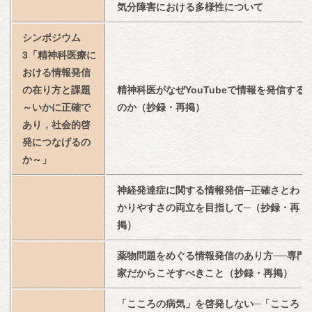
気分障害における多様性について
シンポジウム
3「精神科医療に
おける情報発信
の在り方と課題
精神科医がなぜYouTubeで情報を発信する
～いかに正確で
のか（抄録・再掲）
あり，社会的啓
発につなげるの
か～」
神経発達症に関する情報発信─正確さとわ
かりやすさの両立を目指して─（抄録・再
掲）
薬物問題をめぐる情報発信のあり方──専門
家だからこそすべきこと（抄録・再掲）
「こころの病気」を啓発しない─「こころ