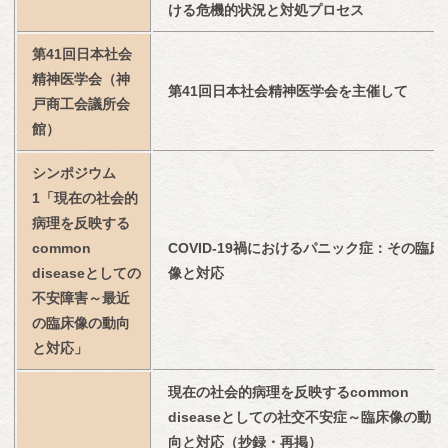
ける危機的状況と対処プロセス
第41回日本社会
精神医学会（神
第41回日本社会精神医学会を主催して
戸商工会議所会
館）
シンポジウム
1「現在の社会的
病理を反映する
common 
COVID-19禍におけるパニック症：その臨床
diseaseとしての
像と対応
不安障害～最近
の臨床像の動向
と対応」
現在の社会的病理を反映するcommon 
diseaseとしての社交不安症～臨床像の動
向と対応（抄録・再掲）