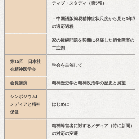
ティブ・スタディ（第5報）
－中国語版簡易精神症状尺度から見た3年間
の適応過程
家の後継問題を契機に発症した摂食障害の
二症例
第15回　日本社
学会を主催して
会精神医学会
会長講演
精神歴史学と精神政治学の歴史と展望
シンポジウムI　
メディアと精神
はじめに
保健
精神障害者に対するメディア（特に新聞）
の対応の変遷