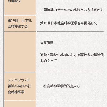
原著論文
－同時期のゲールとの比較という視点から
第19回　日本社
第19回日本社会精神医学会を開催して
会精神医学会
会長講演
過疎・高齢化地域における高齢者の精神保健
をめぐって
シンポジウムII　
福祉の時代の社
－社会精神医学的視点から
会精神医学